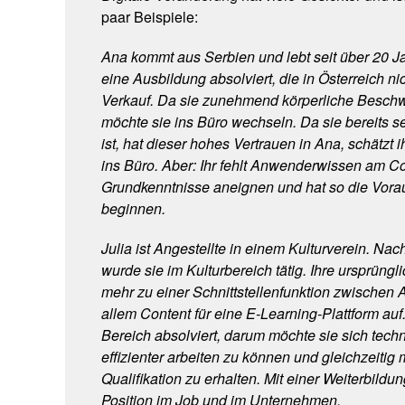
paar Beispiele:
Ana kommt aus Serbien und lebt seit über 20 Ja
eine Ausbildung absolviert, die in Österreich ni
Verkauf. Da sie zunehmend körperliche Beschw
möchte sie ins Büro wechseln. Da sie bereits se
ist, hat dieser hohes Vertrauen in Ana, schätzt 
ins Büro. Aber: Ihr fehlt Anwenderwissen am 
Grundkenntnisse aneignen und hat so die Vora
beginnen.
Julia ist Angestellte in einem Kulturverein. N
wurde sie im Kulturbereich tätig. Ihre ursprüng
mehr zu einer Schnittstellenfunktion zwischen Ad
allem Content für eine E-Learning-Plattform auf
Bereich absolviert, darum möchte sie sich tech
effizienter arbeiten zu können und gleichzeitig
Qualifikation zu erhalten. Mit einer Weiterbild
Position im Job und im Unternehmen.