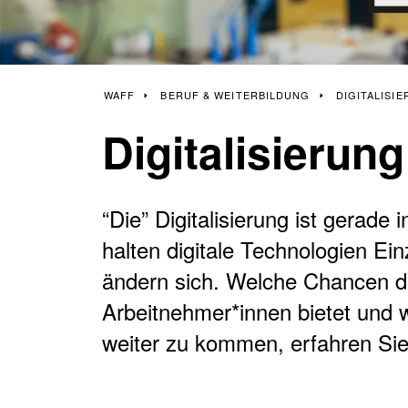
Häufige Fragen
Anfahrtsplan
KURS SUCHEN
JOB SUCHEN
WAFF
BERUF & WEITERBILDUNG
DIGITALISI
Digitalisierun
“Die” Digitalisierung ist gerade 
halten digitale Technologien E
ändern sich. Welche Chancen d
Arbeitnehmer*innen bietet und w
weiter zu kommen, erfahren Sie 