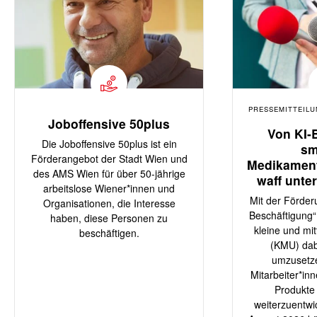
PRESSEMITTEIL
Joboffensive 50plus
Von KI-
Die Joboffensive 50plus ist ein
sm
Förderangebot der Stadt Wien und
Medikamen
des AMS Wien für über 50-jährige
waff unte
arbeitslose Wiener*innen und
Untern
Mit der Förder
Organisationen, die Interesse
Inno
Beschäftigung“ 
haben, diese Personen zu
kleine und mi
beschäftigen.
(KMU) dab
umzusetzen
Mitarbeiter*in
Produkte
weiterzuentwi