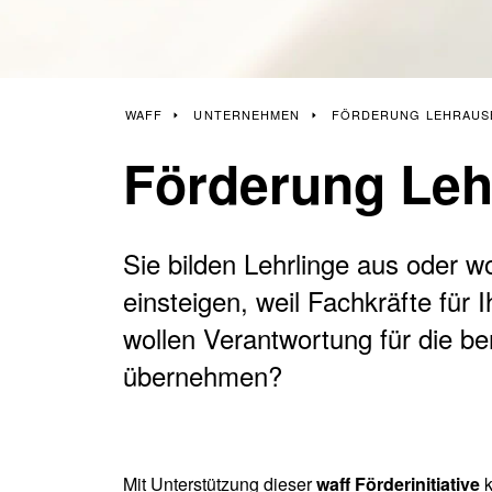
Häufige Fragen
Anfahrtsplan
KURS SUCHEN
JOB SUCHEN
WAFF
UNTERNEHMEN
FÖRDERUNG LEHRAUSB
Förderung Leh
Sie bilden Lehrlinge aus oder wo
einsteigen, weil Fachkräfte für
wollen Verantwortung für die b
übernehmen?
Mit Unterstützung dieser
waff Förderinitiative
k