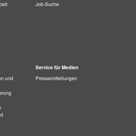
beit
Job-Suche
Service für Medien
on und
Pressemitteilungen
ierung
n
nd