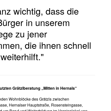
anz wichtig, dass die
Bürger in unserem
ge zu jener
men, die ihnen schnell
eiterhilft."
zten Grätzlberatung „Mitten in Hernals“
enden Wohnblöcke des Grätzls zwischen
se, Hernalser Hauptstraße, Rosensteingasse,
d um Beruf und Weiterbildung im Vereinslokal von