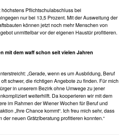
t höchstens Pflichtschulabschluss bei
ingegen nur bei 13,5 Prozent. Mit der Ausweitung der
aftsbauten können jetzt noch mehr Menschen von
ebot unmittelbar vor der eigenen Haustür profitieren.
n mit dem waff schon seit vielen Jahren
unterstreicht: „Gerade, wenn es um Ausbildung, Beruf
 oft schwer, die richtigen Angebote zu finden. Für mich
 Bürger in unserem Bezirk ohne Umwege zu jener
kompliziert weiterhilft. Da kooperieren wir mit dem
ndere im Rahmen der Wiener Wochen für Beruf und
ktion „Ihre Chance kommt“. Ich freu mich sehr, dass
n der neuen Grätzlberatung profitieren konnten.“