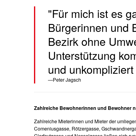
"Für mich ist es g
Bürgerinnen und 
Bezirk ohne Umwe
Unterstützung kom
und unkompliziert w
Peter Jagsch
Zahlreiche Bewohnerinnen und Bewohner nut
Zahlreiche Mieterinnen und Mieter der umlieg
Comeniusgasse, Rötzergasse, Gschwandnergas
Clerfaytgasse und Nesselgasse ließen sich run