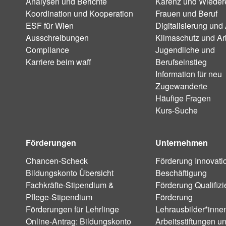
Analysen und Berichte
Karenz und Wiedere
Koordination und Kooperation
Frauen und Beruf
ESF für Wien
Digitalisierung und 
Ausschreibungen
Klimaschutz und Ar
Compliance
Jugendliche und
Karriere beim waff
Berufseinstieg
Information für neu
Zugewanderte
Häufige Fragen
Kurs-Suche
Förderungen
Unternehmen
Chancen-Scheck
Förderung Innovati
Bildungskonto Übersicht
Beschäftigung
Fachkräfte-Stipendium &
Förderung Qualifiz
Pflege-Stipendium
Förderung
Förderungen für Lehrlinge
Lehrausbilder*inne
Online-Antrag: Bildungskonto
Arbeitsstiftungen u