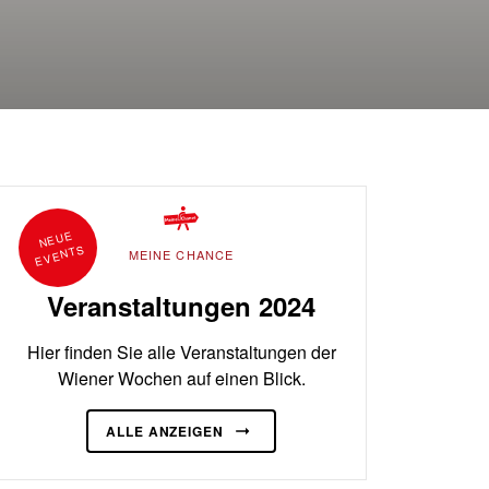
N
E
U
E
E
V
E
NT
S
MEINE CHANCE
Veranstaltungen 2024
Hier finden Sie alle Veranstaltungen der
Wiener Wochen auf einen Blick.
ALLE ANZEIGEN