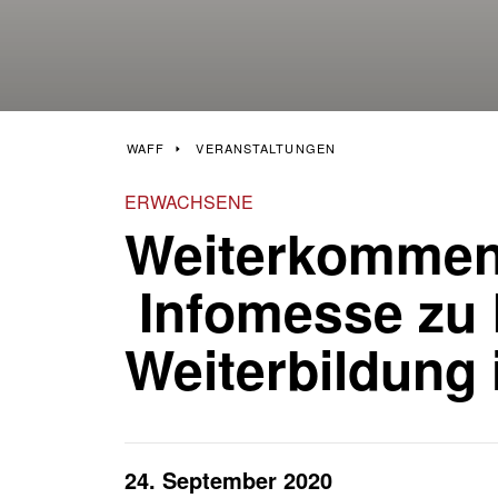
Häufige Fragen
Anfahrtsplan
KURS SUCHEN
JOB SUCHEN
WAFF
VERANSTALTUNGEN
ERWACHSENE
Weiterkommen 
Infomesse zu 
Weiterbildung 
24. September 2020