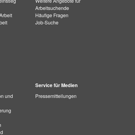
instieg
Weitere Angebote für
Arbeitsuchende
Arbeit
Häufige Fragen
beit
Job-Suche
Service für Medien
on und
Pressemitteilungen
ierung
n
nd