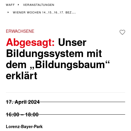
Veranstaltungen im 14.,
WAFF
VERANSTALTUNGEN
WIENER WOCHEN 14.,15.,16.,17. BEZIRK
15., 16. & 17. Bezirk
Wiener Wochen für Beruf und Weiterbildung I 8. April - 19. April
ERWACHSENE
Abgesagt:
Unser
Bildungssystem mit
dem „Bildungsbaum“
erklärt
17. April 2024
16:00 – 18:00
Lorenz-Bayer-Park