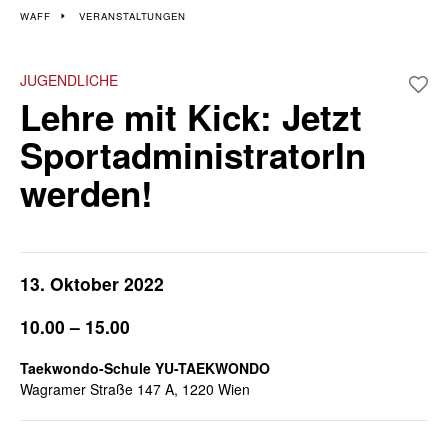
Veranstaltungen im 22.
WAFF
VERANSTALTUNGEN
Bezirk
JUGENDLICHE
Lehre mit Kick: Jetzt
Wiener Wochen für Beruf und Weiterbildung
SportadministratorIn
werden!
13. Oktober 2022
10.00 – 15.00
Taekwondo-Schule YU-TAEKWONDO
Wagramer Straße 147 A, 1220 Wien