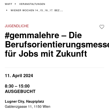
Veranstaltungen im 14.,
WAFF
VERANSTALTUNGEN
WIENER WOCHEN 14.,15.,16.,17. BEZIRK
15., 16. & 17. Bezirk
Wiener Wochen für Beruf und Weiterbildung I 8. April - 19. April
JUGENDLICHE
#gemmalehre – Die
Berufsorientierungsmess
für Jobs mit Zukunft
11. April 2024
8:30 – 15:00
AUSGEBUCHT
Lugner City, Hauptplatz
Gablenzgasse 11, 1150 Wien