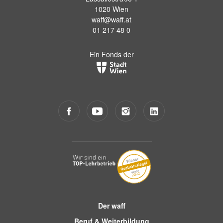
1020 Wien
waff@waff.at
01 217 48 0
Ein Fonds der
Der waff
Beruf & Weiterbildung