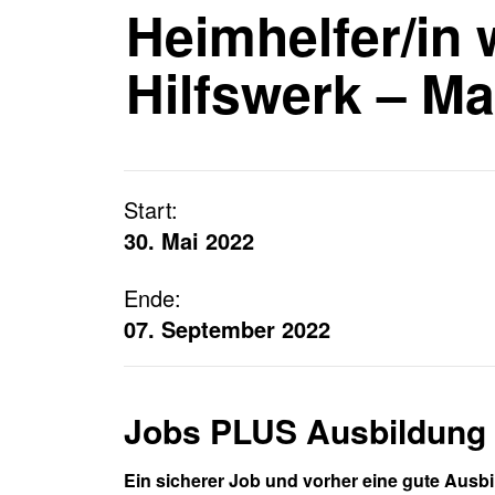
Häufige Fragen
Heimhelfer/in
Anfahrtsplan
KURS SUCHEN
Hilfswerk – Ma
JOB SUCHEN
Start:
30. Mai 2022
Ende:
07. September 2022
Jobs PLUS Ausbildung
Ein sicherer Job und vorher eine gute Ausb