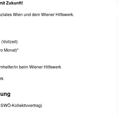
mit Zukunft
!
ziales Wien und dem Wiener Hilfswerk.
(Vollzeit)
ro Monat)*
imhelfer/in beim Wiener Hilfswerk
rk
ldung
t SWÖ-Kollektivvertrag)