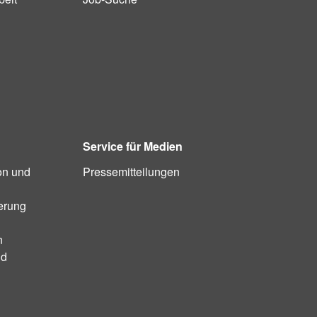
Service für Medien
on und
Pressemitteilungen
ierung
n
nd