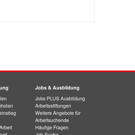
dung
Jobs & Ausbildung
len
Jobs PLUS Ausbildung
hholen
Arbeitsstiftungen
instieg
Weitere Angebote für
Arbeitsuchende
Arbeit
Häufige Fragen
beit
Job-Suche