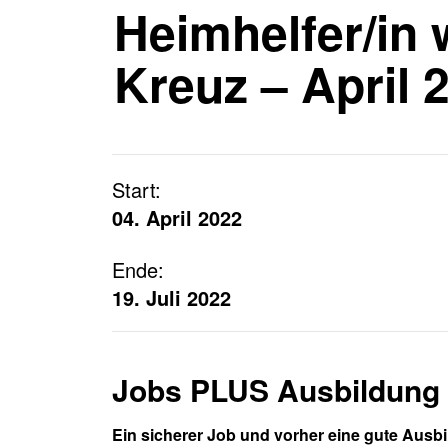
Häufige Fragen
Heimhelfer/in
Anfahrtsplan
KURS SUCHEN
Kreuz – April 
JOB SUCHEN
Start:
04. April 2022
Ende:
19. Juli 2022
Jobs PLUS Ausbildung
Ein sicherer Job und vorher eine gute Ausb