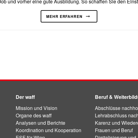
Job und vorher eine gute Ausbildung. So schaffen Sie den Einsti
MEHR ERFAHREN
Der waff
Beruf & Weiterbil
Mission und Vision
Abschlüsse nachho
Organe des waff
Lehrabschluss nac
Analysen und Berichte
Karenz und Wiedere
Koordination und Kooperation
Frauen und Beruf
ESF für Wien
Digitalisierung und 