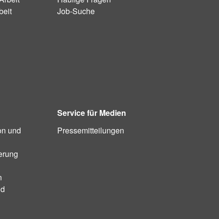
beit
Job-Suche
Service für Medien
on und
Pressemitteilungen
ierung
n
nd