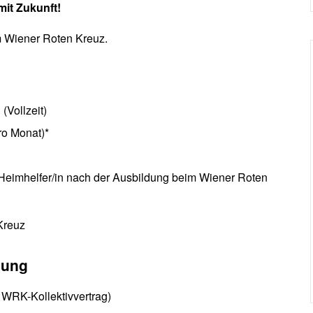
mit Zukunft
!
 Wiener Roten Kreuz.
(Vollzeit)
ro Monat)*
s Heimhelfer/in nach der Ausbildung beim Wiener Roten
Kreuz
ldung
t WRK-Kollektivvertrag)