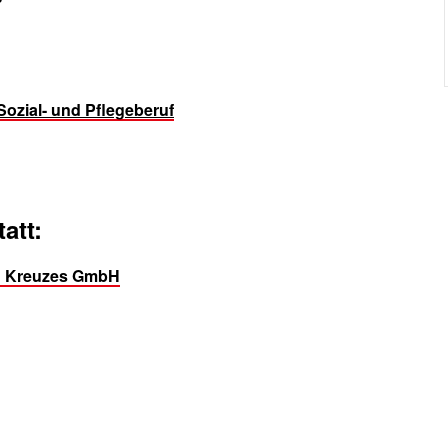
?
Sozial- und Pflegeberuf
att:
n Kreuzes GmbH