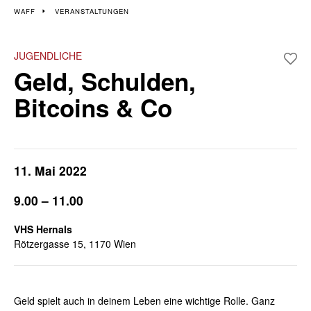
Veranstaltungen im 15.
WAFF
VERANSTALTUNGEN
und 17. Bezirk
JUGENDLICHE
Geld, Schulden,
Wiener Wochen für Beruf und Weiterbildung | 9. – 13. Mai 2022
Bitcoins & Co
11. Mai 2022
9.00 – 11.00
VHS Hernals
Rötzergasse 15, 1170 Wien
Geld spielt auch in deinem Leben eine wichtige Rolle. Ganz