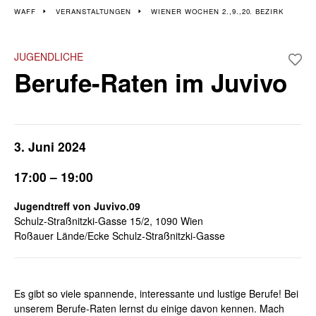
Veranstaltungen im 2.,
WAFF
VERANSTALTUNGEN
WIENER WOCHEN 2.,9.,20. BEZIRK
9., 20. Bezirk
JUGENDLICHE
Berufe-Raten im Juvivo
Wiener Wochen für Beruf und Weiterbildung I 3. - 14. Juni
3. Juni 2024
17:00 – 19:00
Jugendtreff von Juvivo.09
Schulz-Straßnitzki-Gasse 15/2, 1090 Wien
Roßauer Lände/Ecke Schulz-Straßnitzki-Gasse
Es gibt so viele spannende, interes
sante und l
ustige Berufe! Bei
unserem Berufe-Raten lernst du einige davon kennen. Mach