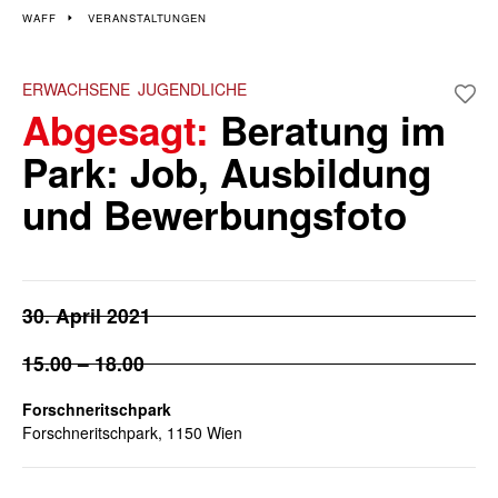
Veranstaltungen im 15.
WAFF
VERANSTALTUNGEN
und 17. Bezirk
ERWACHSENE
JUGENDLICHE
Abgesagt:
Beratung im
Wiener Wochen für Beruf und Weiterbildung | 9. – 13. Mai 2022
Park: Job, Ausbildung
und Bewerbungsfoto
30. April 2021
15.00 – 18.00
Forschneritschpark
Forschneritschpark, 1150 Wien