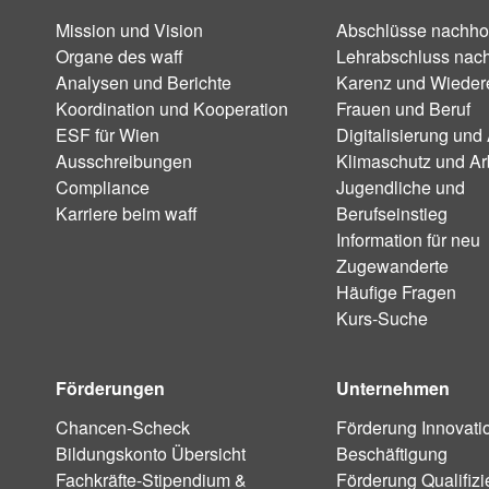
Mission und Vision
Abschlüsse nachho
Organe des waff
Lehrabschluss nac
Analysen und Berichte
Karenz und Wiedere
Koordination und Kooperation
Frauen und Beruf
ESF für Wien
Digitalisierung und 
Ausschreibungen
Klimaschutz und Ar
Compliance
Jugendliche und
Karriere beim waff
Berufseinstieg
Information für neu
Zugewanderte
Häufige Fragen
Kurs-Suche
Förderungen
Unternehmen
Chancen-Scheck
Förderung Innovati
Bildungskonto Übersicht
Beschäftigung
Fachkräfte-Stipendium &
Förderung Qualifiz