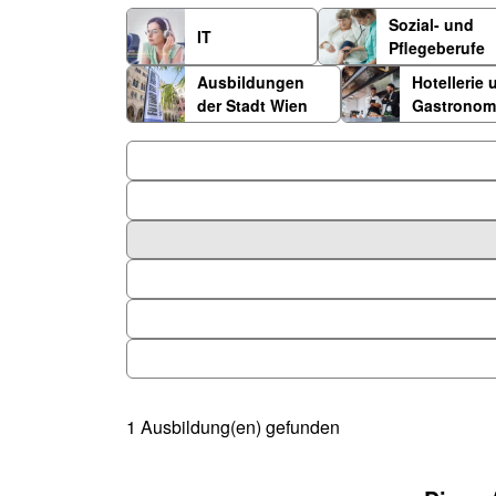
Häufige Fragen
Anfahrtsplan
Sozial- und
IT
Pflegeberufe
KURS SUCHEN
JOB SUCHEN
Ausbildungen
Hotellerie 
der Stadt Wien
Gastronom
Unterkategorien
1 Ausbildung(en) gefunden