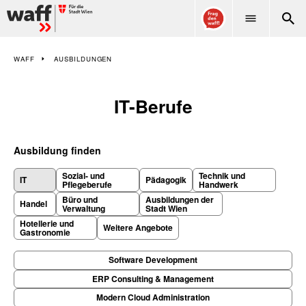
WAFF
WAFF
AUSBILDUNGEN
IT-Berufe
Ausbildung finden
Sozial- und
Technik und
IT
Pädagogik
Pflegeberufe
Handwerk
Büro und
Ausbildungen der
Handel
Verwaltung
Stadt Wien
Hotellerie und
Weitere Angebote
Gastronomie
Unterkategorien
Software Development
ERP Consulting & Management
Modern Cloud Administration