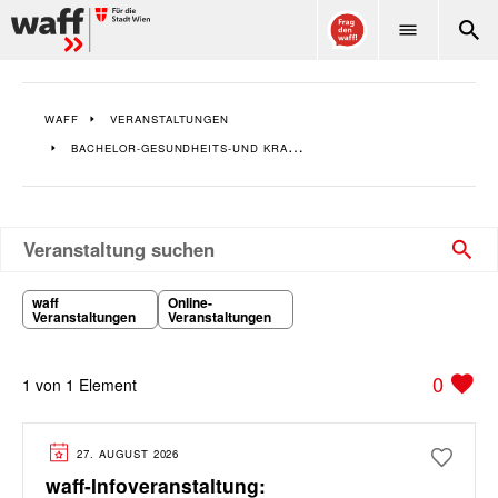
WAFF
WAFF
VERANSTALTUNGEN
BACHELOR-GESUNDHEITS-UND KRANKENPFLEGE
Veranstaltung suchen
waff
Online-
Veranstaltungen
Veranstaltungen
0
1 von 1 Element
27. AUGUST 2026
waff-Infoveranstaltung: