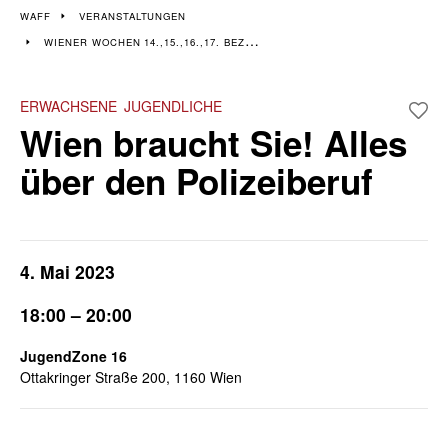
Veranstaltungen im 14.,
WAFF
VERANSTALTUNGEN
WIENER WOCHEN 14.,15.,16.,17. BEZIRK
15., 16. & 17. Bezirk
Wiener Wochen für Beruf und Weiterbildung I 8. April - 19. April
ERWACHSENE
JUGENDLICHE
Wien braucht Sie! Alles
über den Polizeiberuf
4. Mai 2023
18:00 – 20:00
JugendZone 16
Ottakringer Straße 200, 1160 Wien