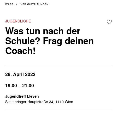
Veranstaltungen im 11.
WAFF
VERANSTALTUNGEN
Bezirk
JUGENDLICHE
Was tun nach der
Wiener Wochen für Beruf und Weiterbildung
Schule? Frag deinen
Coach!
28. April 2022
19.00 – 21.00
Jugendtreff Eleven
Simmeringer Hauptstraße 34, 1110 Wien