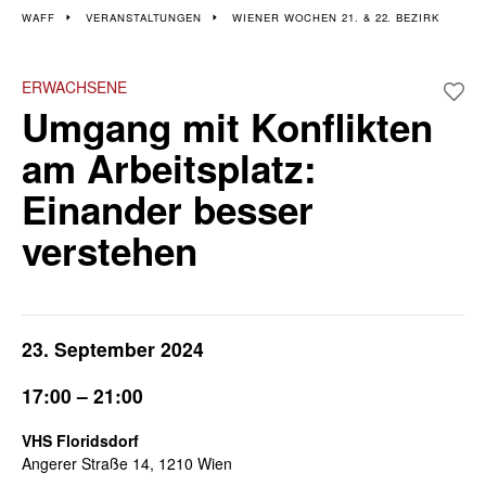
Veranstaltungen im 21.
WAFF
VERANSTALTUNGEN
WIENER WOCHEN 21. & 22. BEZIRK
und 22. Bezirk
ERWACHSENE
Umgang mit Konflikten
Wiener Wochen für Beruf und Weiterbildung | 16. - 27.
September
am Arbeitsplatz:
Einander besser
verstehen
23. September 2024
17:00 – 21:00
VHS Floridsdorf
Angerer Straße 14, 1210 Wien