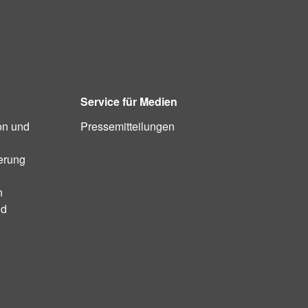
Service für Medien
on und
Pressemitteilungen
ierung
n
nd