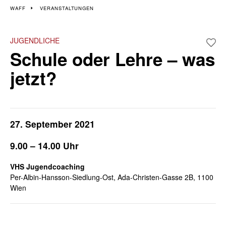
Veranstaltungen im 10.
WAFF
VERANSTALTUNGEN
Bezirk
JUGENDLICHE
Schule oder Lehre – was
Wiener Wochen für Beruf und Weiterbildung
jetzt?
27. September 2021
9.00 – 14.00 Uhr
VHS Jugendcoaching
Per-Albin-Hansson-Siedlung-Ost, Ada-Christen-Gasse 2B, 1100
Wien