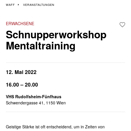
Veranstaltungen im 15.
WAFF
VERANSTALTUNGEN
und 17. Bezirk
ERWACHSENE
Schnupperworkshop
Wiener Wochen für Beruf und Weiterbildung | 9. – 13. Mai 2022
Mentaltraining
12. Mai 2022
16.00 – 20.00
VHS Rudolfsheim-Fünfhaus
Schwendergasse 41, 1150 Wien
Geistige Stärke ist oft entscheidend, um in Zeiten von