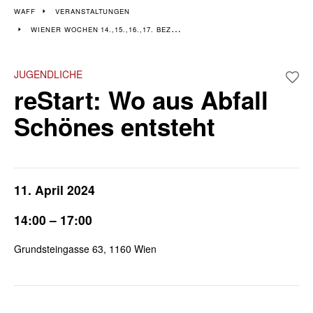
Veranstaltungen im 14.,
WAFF
VERANSTALTUNGEN
WIENER WOCHEN 14.,15.,16.,17. BEZIRK
15., 16. & 17. Bezirk
Wiener Wochen für Beruf und Weiterbildung I 8. April - 19. April
JUGENDLICHE
reStart: Wo aus Abfall
Schönes entsteht
11. April 2024
14:00 – 17:00
Grundsteingasse 63, 1160 Wien