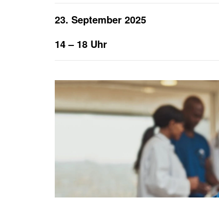
Häufige Fragen
Anfahrtsplan
23. September 2025
KURS SUCHEN
JOB SUCHEN
14 – 18 Uhr