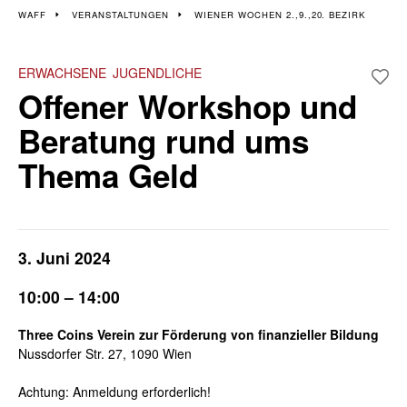
Veranstaltungen im 2.,
WAFF
VERANSTALTUNGEN
WIENER WOCHEN 2.,9.,20. BEZIRK
9., 20. Bezirk
ERWACHSENE
JUGENDLICHE
Offener Workshop und
Wiener Wochen für Beruf und Weiterbildung I 3. - 14. Juni
Beratung rund ums
Thema Geld
3. Juni 2024
10:00 – 14:00
Three Coins Verein zur Förderung von finanzieller Bildung
Nussdorfer Str. 27, 1090 Wien
Achtung: Anmeldung erforderlich!