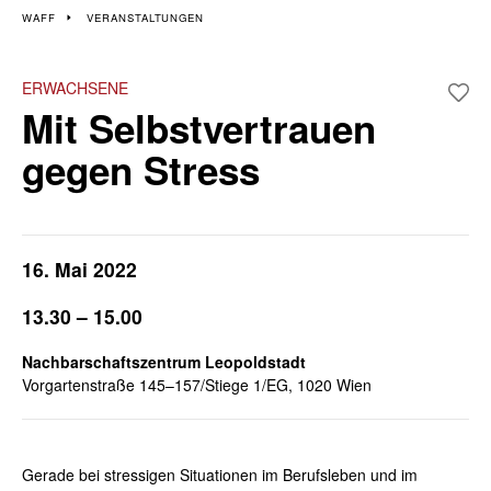
Veranstaltungen im 2.
WAFF
VERANSTALTUNGEN
und 20. Bezirk
ERWACHSENE
Mit Selbstvertrauen
Wiener Wochen für Beruf und Weiterbildung
gegen Stress
16. Mai 2022
13.30 – 15.00
Nachbarschaftszentrum Leopoldstadt
Vorgartenstraße 145–157/Stiege 1/EG, 1020 Wien
Gerade bei stressigen Situationen im Berufsleben und im