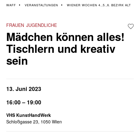
Veranstaltungen im 4., 5.
WAFF
VERANSTALTUNGEN
WIENER WOCHEN 4.,5.,6. BEZIRK ALT
und 6. Bezirk
FRAUEN
JUGENDLICHE
Mädchen können alles!
Wiener Wochen für Beruf und Weiterbildung | 4. - 15. November
Tischlern und kreativ
sein
13. Juni 2023
16:00 – 19:00
VHS KunstHandWerk
Schloßgasse 23, 1050 Wien