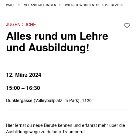
Veranstaltungen im 12.
WAFF
VERANSTALTUNGEN
WIENER WOCHEN 12. & 23. BEZIRK
und 23. Bezirk
JUGENDLICHE
Alles rund um Lehre
Wiener Wochen für Beruf und Weiterbildung | 7. März - 22. März
und Ausbildung!
12. März 2024
15:00 – 16:30
Dunklergasse (Volleyballplatz im Park), 1120
Hier lernst du neue Berufe kennen und erfährst mehr über die
Ausbildungswege zu deinem Traumberuf.