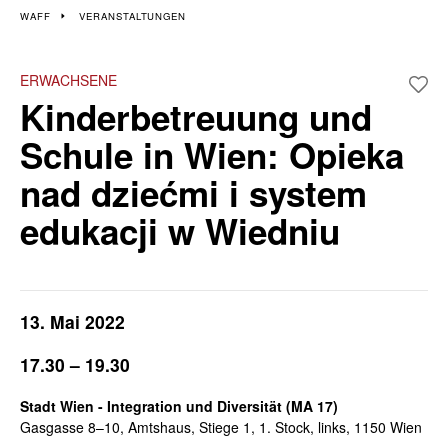
Veranstaltungen im 15.
WAFF
VERANSTALTUNGEN
und 17. Bezirk
ERWACHSENE
Kinderbetreuung und
Wiener Wochen für Beruf und Weiterbildung | 9. – 13. Mai 2022
Schule in Wien: Opieka
nad dziećmi i system
edukacji w Wiedniu
13. Mai 2022
17.30 – 19.30
Stadt Wien - Integration und Diversität (MA 17)
Gasgasse 8–10, Amtshaus, Stiege 1, 1. Stock, links, 1150 Wien