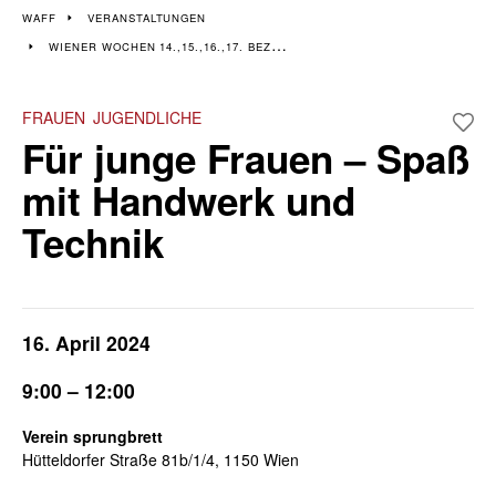
Veranstaltungen im 14.,
WAFF
VERANSTALTUNGEN
WIENER WOCHEN 14.,15.,16.,17. BEZIRK
15., 16. & 17. Bezirk
Wiener Wochen für Beruf und Weiterbildung I 8. April - 19. April
FRAUEN
JUGENDLICHE
Für junge Frauen – Spaß
mit Handwerk und
Technik
16. April 2024
9:00 – 12:00
Verein sprungbrett
Hütteldorfer Straße 81b/1/4, 1150 Wien