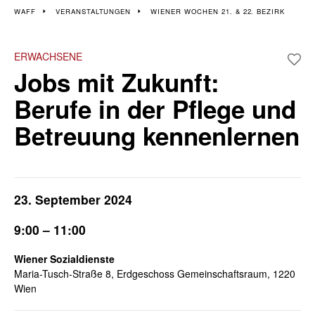
Veranstaltungen im 21.
WAFF
VERANSTALTUNGEN
WIENER WOCHEN 21. & 22. BEZIRK
und 22. Bezirk
ERWACHSENE
Jobs mit Zukunft:
Wiener Wochen für Beruf und Weiterbildung | 16. - 27.
September
Berufe in der Pflege und
Betreuung kennenlernen
23. September 2024
9:00 – 11:00
Wiener Sozialdienste
Maria-Tusch-Straße 8, Erdgeschoss Gemeinschaftsraum, 1220
Wien