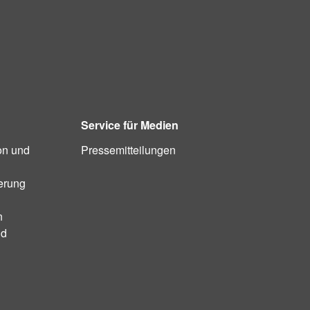
Service für Medien
on und
Pressemitteilungen
ierung
n
nd