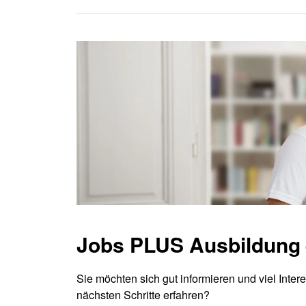
Häufige Fragen
Anfahrtsplan
KURS SUCHEN
JOB SUCHEN
Jobs PLUS Ausbildung 
Sie möchten sich gut informieren und viel Inter
nächsten Schritte erfahren?