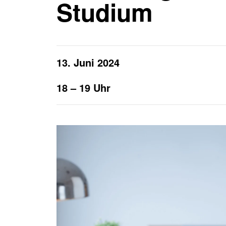
Studium
Häufige Fragen
Anfahrtsplan
KURS SUCHEN
JOB SUCHEN
13. Juni 2024
18 – 19 Uhr