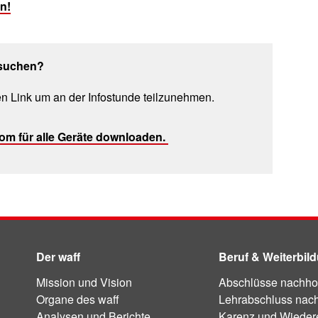
n!
besuchen?
en Link um an der Infostunde teilzunehmen.
om für alle Geräte downloaden.
Der waff
Beruf & Weiterbil
Mission und Vision
Abschlüsse nachho
Organe des waff
Lehrabschluss nac
Analysen und Berichte
Karenz und Wiedere