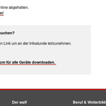
nline abgehalten.
n!
besuchen?
en Link um an der Infostunde teilzunehmen.
om für alle Geräte downloaden.
Der waff
Beruf & Weiterbil