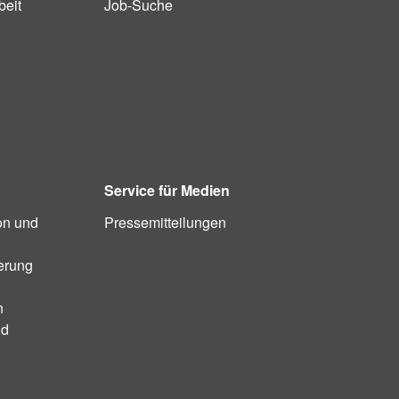
beit
Job-Suche
Service für Medien
on und
Pressemitteilungen
ierung
n
nd