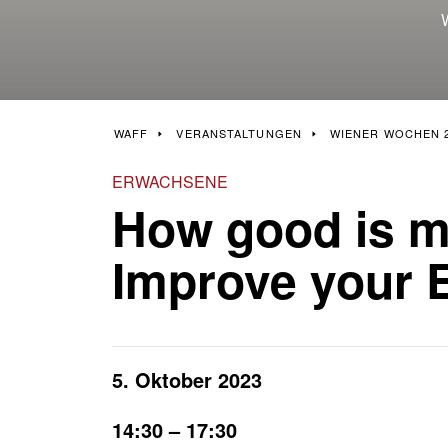
Häufige Fragen
Anfahrtsplan
W
KURS SUCHEN
JOB SUCHEN
WAFF
VERANSTALTUNGEN
WIENER WOCHEN 21
ERWACHSENE
How good is m
Improve your E
5. Oktober 2023
14:30 – 17:30