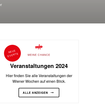
er
N
E
U
E
E
V
E
NT
S
MEINE CHANCE
Veranstaltungen 2024
Hier finden Sie alle Veranstaltungen der
Wiener Wochen auf einen Blick.
ALLE ANZEIGEN