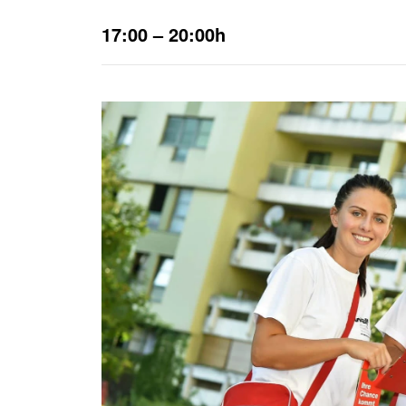
Häufige Fragen
Anfahrtsplan
17:00 – 20:00h
KURS SUCHEN
JOB SUCHEN