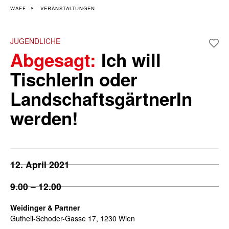
Veranstaltungen im 12.
WAFF
VERANSTALTUNGEN
und 23. Bezirk
JUGENDLICHE
Abgesagt:
Ich will
Wiener Wochen für Beruf und Weiterbildung | 7. März - 22. März
TischlerIn oder
LandschaftsgärtnerIn
werden!
12. April 2021
9.00 – 12.00
Weidinger & Partner
Gutheil-Schoder-Gasse 17, 1230 Wien