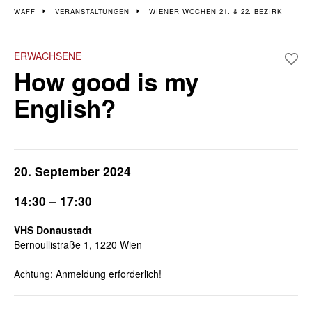
Veranstaltungen im 21.
WAFF
VERANSTALTUNGEN
WIENER WOCHEN 21. & 22. BEZIRK
und 22. Bezirk
ERWACHSENE
How good is my
Wiener Wochen für Beruf und Weiterbildung | 16. - 27.
September
English?
20. September 2024
14:30 – 17:30
VHS Donaustadt
Bernoullistraße 1, 1220 Wien
Achtung: Anmeldung erforderlich!