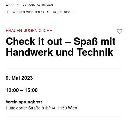
Veranstaltungen im 14.,
WAFF
VERANSTALTUNGEN
WIENER WOCHEN 14.,15.,16.,17. BEZIRK
15., 16. & 17. Bezirk
Wiener Wochen für Beruf und Weiterbildung I 8. April - 19. April
FRAUEN
JUGENDLICHE
Check it out – Spaß mit
Handwerk und Technik
9. Mai 2023
12:00 – 15:00
Verein sprungbrett
Hütteldorfer Straße 81b/1/4, 1150 Wien