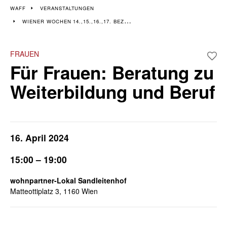
Veranstaltungen im 14.,
WAFF
VERANSTALTUNGEN
WIENER WOCHEN 14.,15.,16.,17. BEZIRK
15., 16. & 17. Bezirk
Wiener Wochen für Beruf und Weiterbildung I 8. April - 19. April
FRAUEN
Für Frauen: Beratung zu
Weiterbildung und Beruf
16. April 2024
15:00 – 19:00
wohnpartner-Lokal Sandleitenhof
Matteottiplatz 3, 1160 Wien