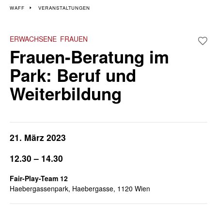
Veranstaltungen im 12.
WAFF
VERANSTALTUNGEN
und 23. Bezirk
ERWACHSENE
FRAUEN
Frauen-Beratung im
Wiener Wochen für Beruf und Weiterbildung | 7. März - 22. März
Park: Beruf und
Weiterbildung
21. März 2023
12.30 – 14.30
Fair-Play-Team 12
Haebergassenpark, Haebergasse, 1120 Wien