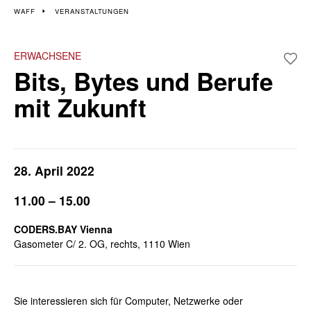
Veranstaltungen im 11.
WAFF
VERANSTALTUNGEN
Bezirk
ERWACHSENE
Bits, Bytes und Berufe
Wiener Wochen für Beruf und Weiterbildung
mit Zukunft
28. April 2022
11.00 – 15.00
CODERS.BAY Vienna
Gasometer C/ 2. OG, rechts, 1110 Wien
Sie interessieren sich für Computer, Netzwerke oder