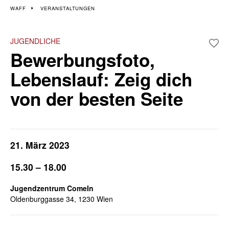
Veranstaltungen im 12.
WAFF
VERANSTALTUNGEN
und 23. Bezirk
JUGENDLICHE
Bewerbungsfoto,
Wiener Wochen für Beruf und Weiterbildung | 7. März - 22. März
Lebenslauf: Zeig dich
von der besten Seite
21. März 2023
15.30 – 18.00
Jugendzentrum ComeIn
Oldenburggasse 34, 1230 Wien