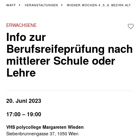
Veranstaltungen im 4., 5.
WAFF
VERANSTALTUNGEN
WIENER WOCHEN 4.,5.,6. BEZIRK ALT
und 6. Bezirk
ERWACHSENE
Info zur
Wiener Wochen für Beruf und Weiterbildung | 4. - 15. November
Berufsreifeprüfung nach
mittlerer Schule oder
Lehre
20. Juni 2023
17:00 – 19:00
VHS polycollege Margareten Wieden
Siebenbrunnengasse 37, 1050 Wien