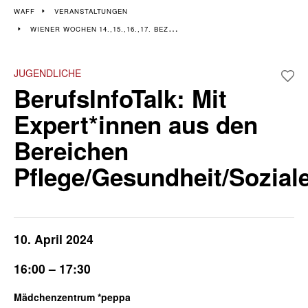
Veranstaltungen im 14.,
WAFF
VERANSTALTUNGEN
WIENER WOCHEN 14.,15.,16.,17. BEZIRK
15., 16. & 17. Bezirk
Wiener Wochen für Beruf und Weiterbildung I 8. April - 19. April
JUGENDLICHE
BerufsInfoTalk: Mit
Expert*innen aus den
Bereichen
Pflege/Gesundheit/Sozial
10. April 2024
16:00 – 17:30
Mädchenzentrum *peppa