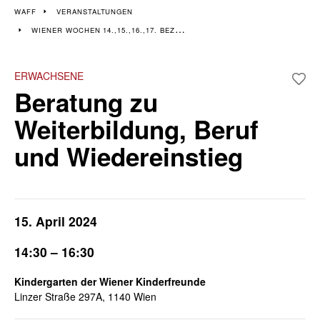
Veranstaltungen im 14.,
WAFF
VERANSTALTUNGEN
WIENER WOCHEN 14.,15.,16.,17. BEZIRK
15., 16. & 17. Bezirk
Wiener Wochen für Beruf und Weiterbildung I 8. April - 19. April
ERWACHSENE
Beratung zu
Weiterbildung, Beruf
und Wiedereinstieg
15. April 2024
14:30 – 16:30
Kindergarten der Wiener Kinderfreunde
Linzer Straße 297A, 1140 Wien