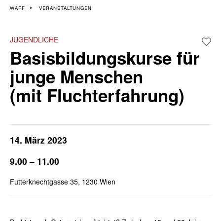
Veranstaltungen im 12.
WAFF
VERANSTALTUNGEN
und 23. Bezirk
JUGENDLICHE
Basisbildungskurse für
Wiener Wochen für Beruf und Weiterbildung | 7. März - 22. März
junge Menschen
(mit Fluchterfahrung)
14. März 2023
9.00 – 11.00
Futterknechtgasse 35, 1230 Wien