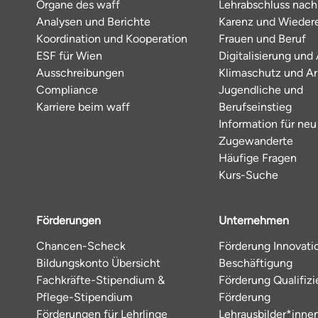
Organe des waff
Lehrabschluss nac
Analysen und Berichte
Karenz und Wiedere
Koordination und Kooperation
Frauen und Beruf
ESF für Wien
Digitalisierung und 
Ausschreibungen
Klimaschutz und Ar
Compliance
Jugendliche und
Karriere beim waff
Berufseinstieg
Information für neu
Zugewanderte
Häufige Fragen
Kurs-Suche
Förderungen
Unternehmen
Chancen-Scheck
Förderung Innovati
Bildungskonto Übersicht
Beschäftigung
Fachkräfte-Stipendium &
Förderung Qualifiz
Pflege-Stipendium
Förderung
Förderungen für Lehrlinge
Lehrausbilder*inne