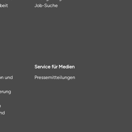
beit
Job-Suche
Service für Medien
on und
Pressemitteilungen
ierung
n
und